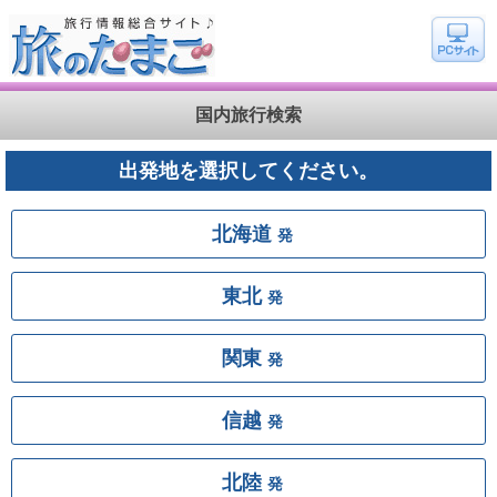
国内旅行検索
出発地を選択してください。
北海道
発
東北
発
関東
発
信越
発
北陸
発