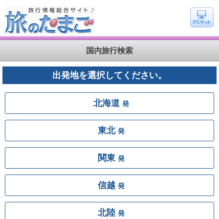
国内旅行検索
出発地を選択してください。
北海道
発
東北
発
関東
発
信越
発
北陸
発