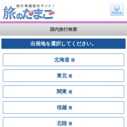
国内旅行検索
出発地を選択してください。
北海道
発
東北
発
関東
発
信越
発
北陸
発